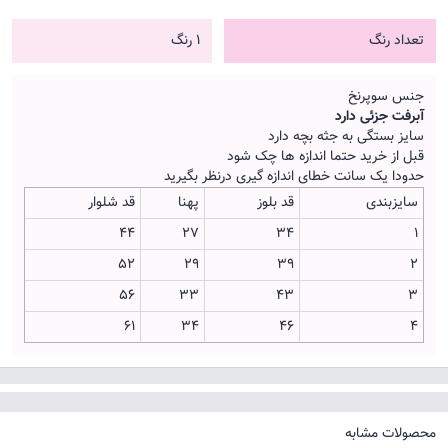
تعداد رنگ
1 رنگ
جنس سوپرنخ
آبرفت جزئی دارد
سایز بستگی به جثه بچه دارد
قبل از خرید حتما اندازه ها چک شود
حدودا یک سانت خطای اندازه گیری درنظر بگیرید
سایزبندی
قد بلوز
پهنا
قد شلوار
44
27
34
1
52
29
39
2
56
33
43
3
61
34
46
4
محصولات مشابه