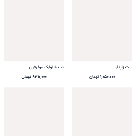
ست زاپدار
تاپ شلوارک موفرفری
1,050,000 تومان
935,000 تومان