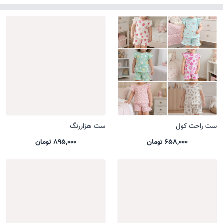
ست راحت کول
ست هزاررنگ
658,000 تومان
895,000 تومان