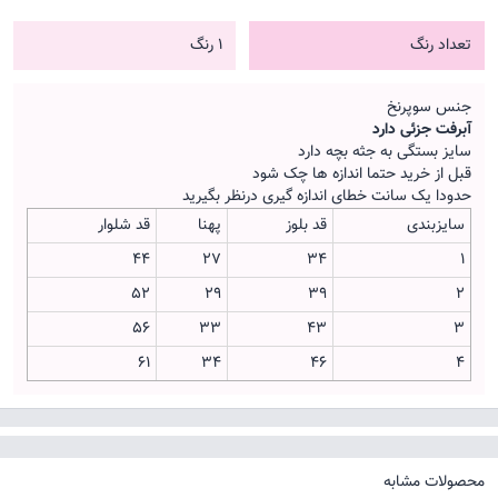
تعداد رنگ
1 رنگ
جنس سوپرنخ
آبرفت جزئی دارد
سایز بستگی به جثه بچه دارد
قبل از خرید حتما اندازه ها چک شود
حدودا یک سانت خطای اندازه گیری درنظر بگیرید
سایزبندی
قد بلوز
پهنا
قد شلوار
44
27
34
1
52
29
39
2
56
33
43
3
61
34
46
4
محصولات مشابه