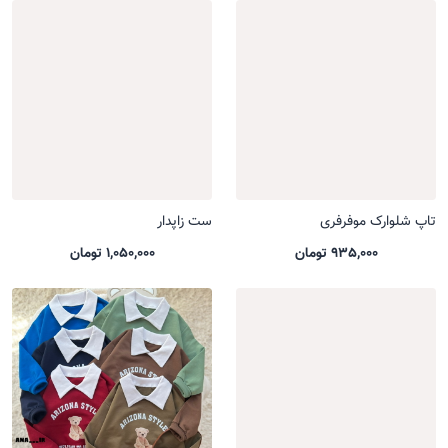
تاپ شلوارک موفرفری
ست زاپدار
935,000 تومان
1,050,000 تومان