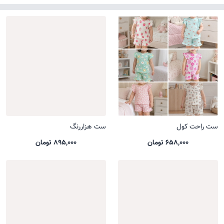
ست راحت کول
ست هزاررنگ
658,000 تومان
895,000 تومان