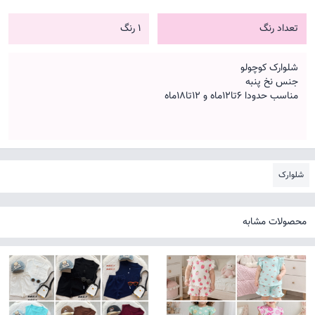
تعداد رنگ
1 رنگ
شلوارک کوچولو
جنس نخ پنبه
مناسب حدودا 6تا12ماه و 12تا18ماه
شلوارک
محصولات مشابه