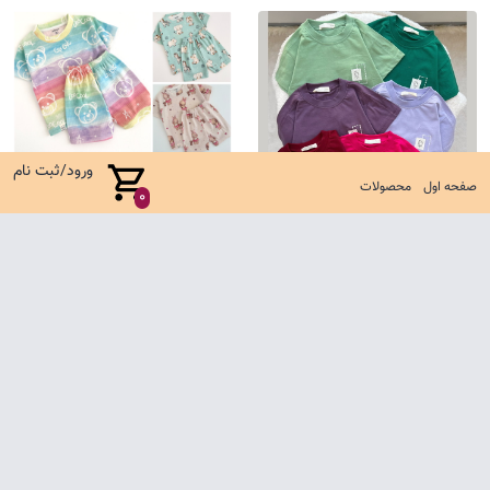
ورود/ثبت نام
صفحه اول
محصولات
0
تیشرت باکسی یل
ست کوالا جدید
485,000 تومان
635,000 تومان
صفحه اول
شرایط تعویض و مرجوع
سوالات متداول
تماس با ما