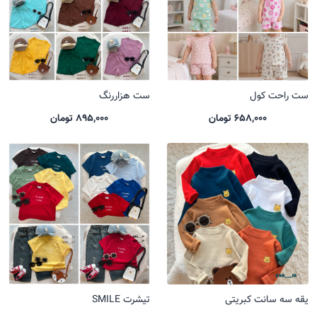
ست راحت کول
ست هزاررنگ
658,000 تومان
895,000 تومان
یقه سه سانت کبریتی
تیشرت SMILE