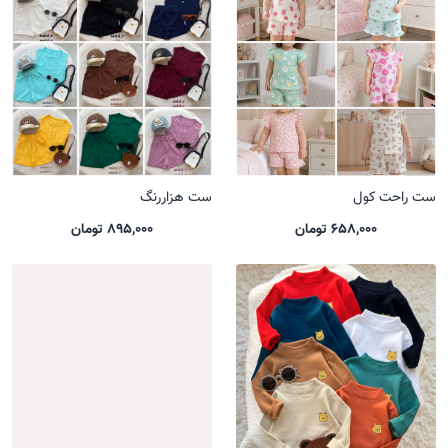
ست راحت کول
ست هزاررنگ
658,000 تومان
895,000 تومان