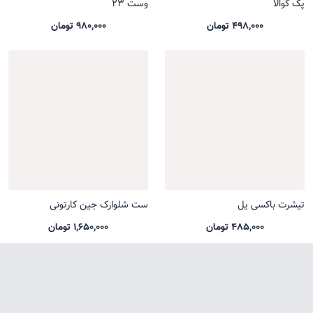
پک کوالا
وست 23
498,000 تومان
980,000 تومان
تیشرت باکسی یل
ست شلوارک جین کارتونی
485,000 تومان
1,650,000 تومان