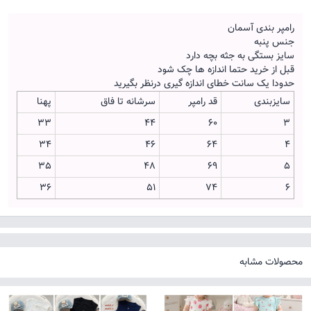
رامپر بندی آسمان
جنس پنبه
سایز بستگی به جثه بچه دارد
قبل از خرید حتما اندازه ها چک شود
حدودا یک سانت خطای اندازه گیری درنظر بگیرید
سایزبندی
قد رامپر
سرشانه تا فاق
پهنا
33
44
60
3
34
46
64
4
35
48
69
5
36
51
74
6
محصولات مشابه