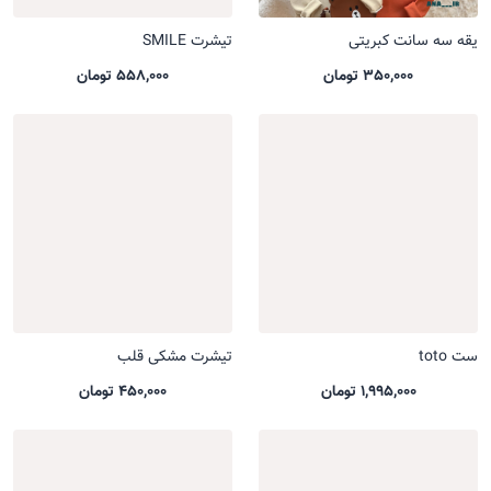
یقه سه سانت کبریتی
تیشرت SMILE
350,000 تومان
558,000 تومان
ست toto
تیشرت مشکی قلب
1,995,000 تومان
450,000 تومان