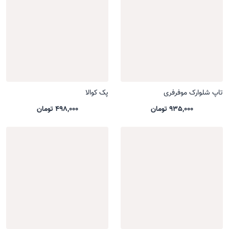
تاپ شلوارک موفرفری
پک کوالا
935,000 تومان
498,000 تومان