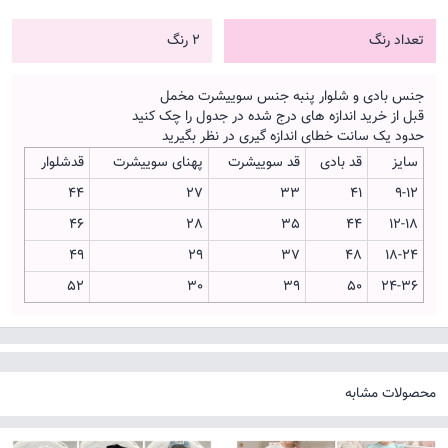
تعداد رنگ
2 رنگ
جنس بادی و شلوار پنبه جنس سوییشرت مخمل
قبل از خرید اندازه های درج شده در جدول را چک کنید
حدود یک سانت خطای اندازه گیری در نظر بگیرید
سایز
قد بادی
قد سوییشرت
پهنای سوییشرت
قدشلوار
44
27
33
41
9-12
46
28
35
44
12-18
49
29
37
48
18-24
52
30
39
50
24-36
محصولات مشابه