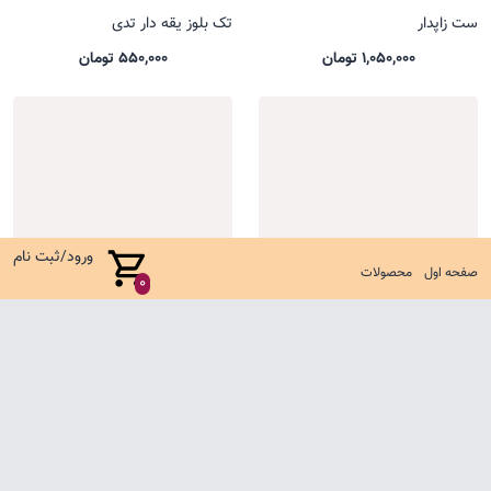
ست زاپدار
تک بلوز یقه دار تدی
1,050,000 تومان
550,000 تومان
ورود/ثبت نام
صفحه اول
محصولات
0
تیشرت باکسی یل
ست کوالا جدید
485,000 تومان
635,000 تومان
صفحه اول
شرایط تعویض و مرجوع