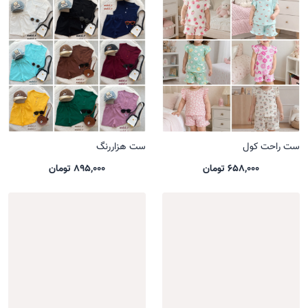
ست راحت کول
ست هزاررنگ
658,000 تومان
895,000 تومان