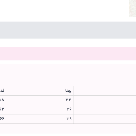
پهنا
قدش
58
33
62
36
66
39