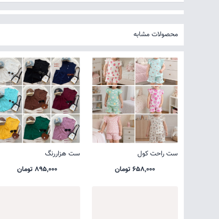
محصولات مشابه
ست راحت کول
ست هزاررنگ
658,000 تومان
895,000 تومان