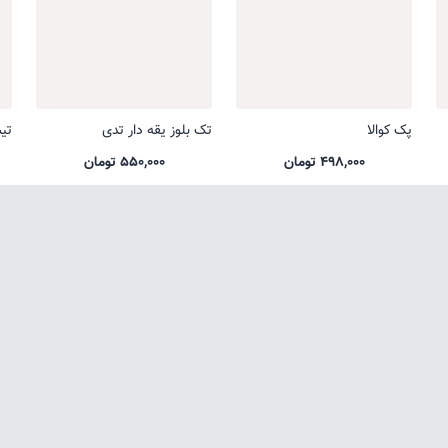
پک کوالا
تک بلوز یقه دار تدی
تی
498,000 تومان
550,000 تومان