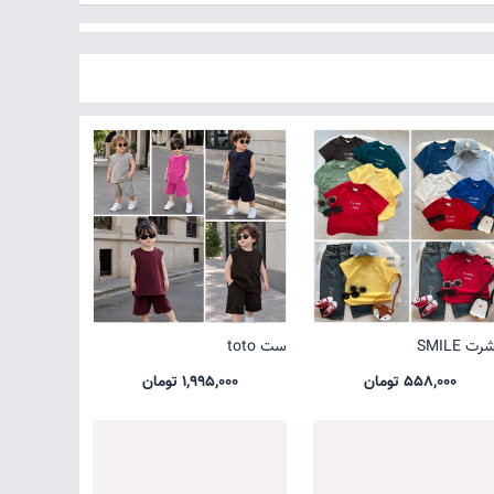
ت SMILE
ست toto
558,000 تومان
1,995,000 تومان