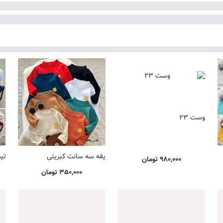
وست 23
یقه سه سانت کبریتی
تیشر
980,000 تومان
350,000 تومان