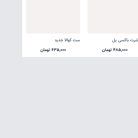
شرت باکسی یل
ست کوالا جدید
485,000 تومان
635,000 تومان