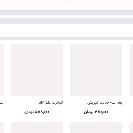
یقه سه سانت کبریتی
تیشرت SMILE
ست 
350,000 تومان
558,000 تومان