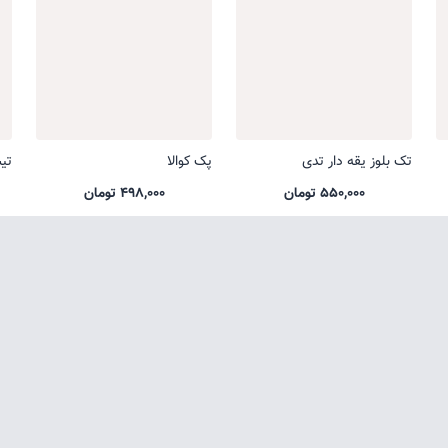
تک بلوز یقه دار تدی
پک کوالا
تی
550,000 تومان
498,000 تومان