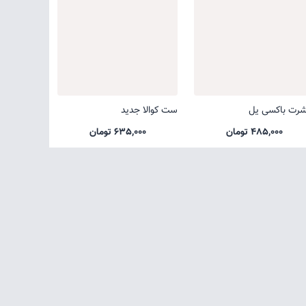
شرت باکسی یل
ست کوالا جدید
485,000 تومان
635,000 تومان