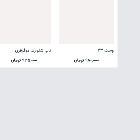
وست 23
تاپ شلوارک موفرفری
980,000 تومان
935,000 تومان