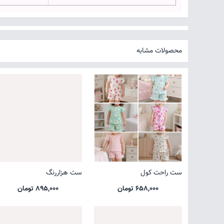
محصولات مشابه
ست راحت کول
ست هزاررنگ
658,000 تومان
895,000 تومان