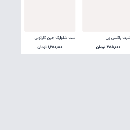
شرت باکسی یل
ست شلوارک جین کارتونی
485,000 تومان
1,650,000 تومان