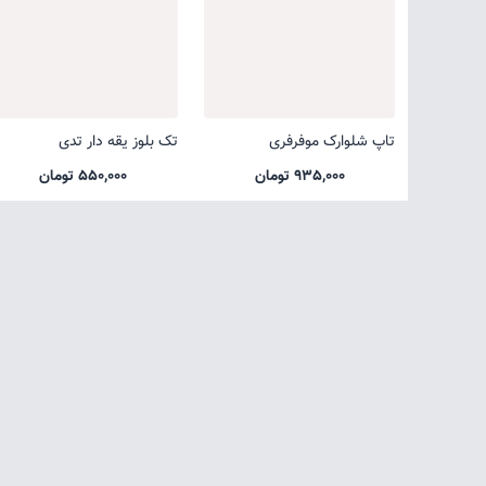
تاپ شلوارک موفرفری
تک بلوز یقه دار تدی
935,000 تومان
550,000 تومان