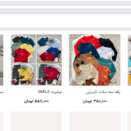
یقه سه سانت کبریتی
تیشرت SMILE
ست 
350,000 تومان
558,000 تومان