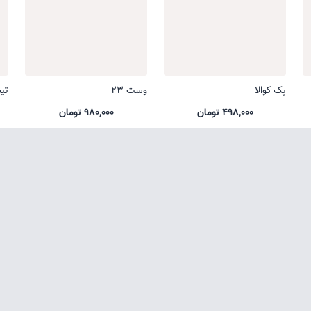
پک کوالا
وست 23
تی
498,000 تومان
980,000 تومان