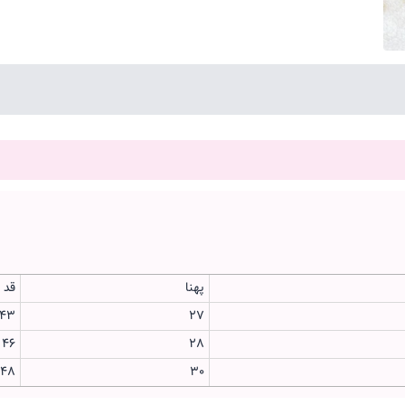
پهنا
قد 
43
27
46
28
48
30