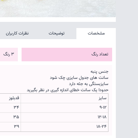
مشخصات
توضیحات
نظرات کاربران
تعداد رنگ
3 رنگ
جنس پنبه
سانت های جدول سایزی چک شود
سایزبستگی به جثه دارد
حدودا یک سانت خطای اندازه گیری در نظر بگیرید
سایز
قدبلوز
34
9-12
35
12-18
39
18-24