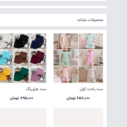
محصولات مشابه
ست راحت کول
ست هزاررنگ
658,000 تومان
895,000 تومان