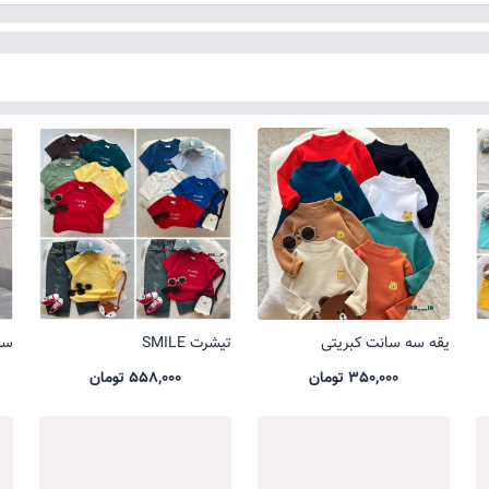
یقه سه سانت کبریتی
تیشرت SMILE
ست 
350,000 تومان
558,000 تومان