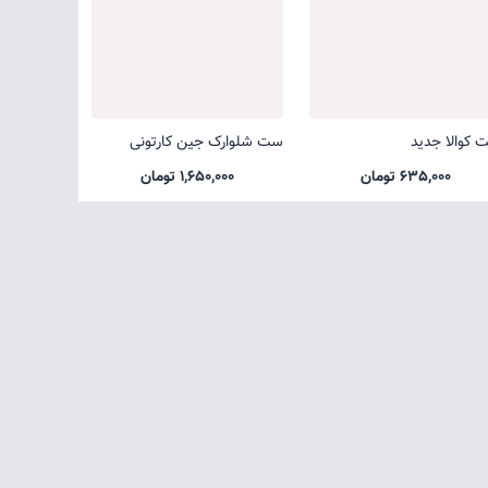
 کوالا جدید
ست شلوارک جین کارتونی
635,000 تومان
1,650,000 تومان