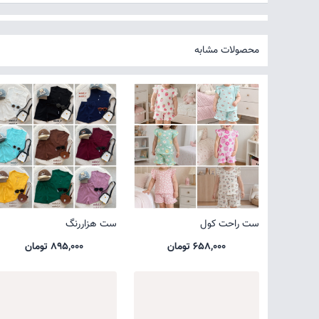
محصولات مشابه
ست راحت کول
ست هزاررنگ
658,000 تومان
895,000 تومان