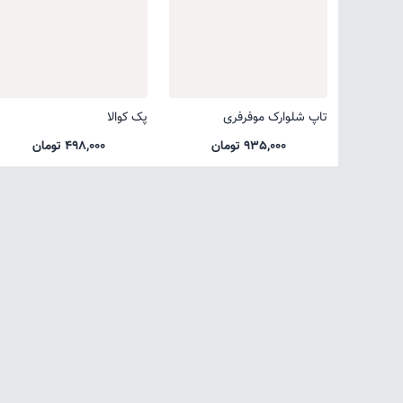
تاپ شلوارک موفرفری
پک کوالا
935,000 تومان
498,000 تومان