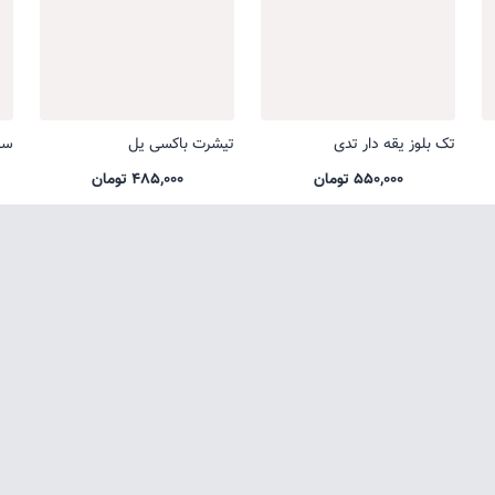
تک بلوز یقه دار تدی
تیشرت باکسی یل
ست
550,000 تومان
485,000 تومان