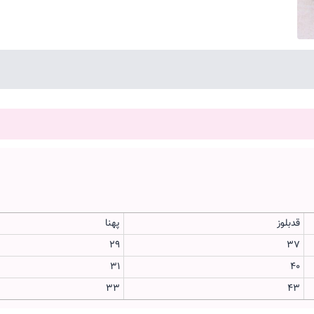
قدبلوز
پهنا
29
37
31
40
33
43