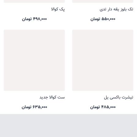
تک بلوز یقه دار تدی
پک کوالا
550,000 تومان
498,000 تومان
تیشرت باکسی یل
ست کوالا جدید
485,000 تومان
635,000 تومان