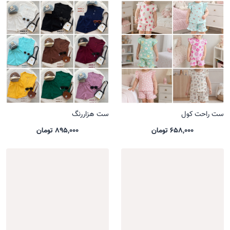
ست راحت کول
ست هزاررنگ
658,000 تومان
895,000 تومان