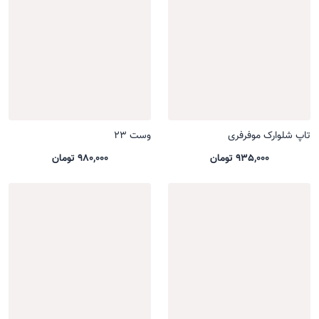
تاپ شلوارک موفرفری
وست 23
935,000 تومان
980,000 تومان