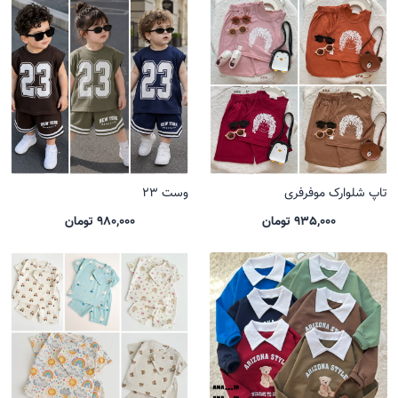
تاپ شلوارک موفرفری
وست 23
935,000 تومان
980,000 تومان