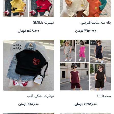
یقه سه سانت کبریتی
تیشرت SMILE
350,000 تومان
558,000 تومان
ست toto
تیشرت مشکی قلب
1,995,000 تومان
450,000 تومان