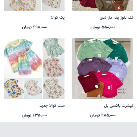
تک بلوز یقه دار تدی
پک کوالا
550,000 تومان
498,000 تومان
تیشرت باکسی یل
ست کوالا جدید
485,000 تومان
635,000 تومان