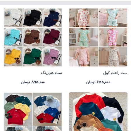
ست راحت کول
ست هزاررنگ
658,000 تومان
895,000 تومان