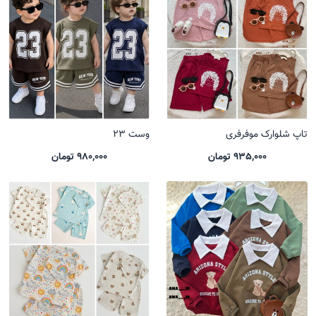
تاپ شلوارک موفرفری
وست 23
935,000 تومان
980,000 تومان