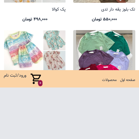
تک بلوز یقه دار تدی
پک کوالا
550,000 تومان
498,000 تومان
ورود/ثبت نام
صفحه اول
محصولات
0
تیشرت باکسی یل
ست کوالا جدید
485,000 تومان
635,000 تومان
صفحه اول