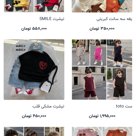
یقه سه سانت کبریتی
تیشرت SMILE
350,000 تومان
558,000 تومان
ست toto
تیشرت مشکی قلب
1,995,000 تومان
450,000 تومان