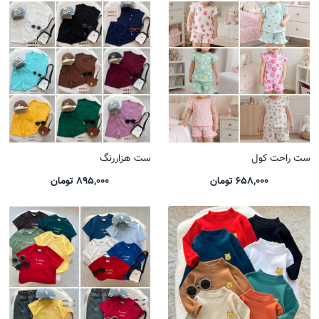
ست راحت کول
ست هزاررنگ
658,000 تومان
895,000 تومان